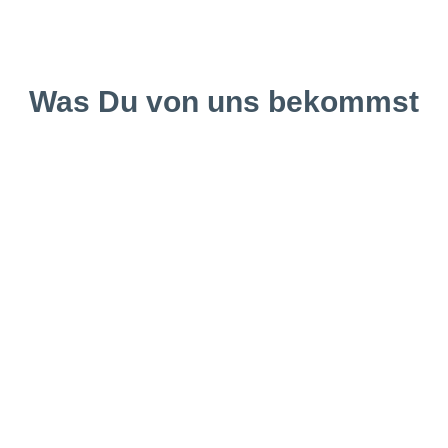
Was Du von uns bekommst
Wir verfügen bereits über ein stabiles
Netzwerk an qualifizierten Beratern. Stets
werden es mehr! Gern vernetzen wir Euch für
einen regen Austausch und die Nutzung von